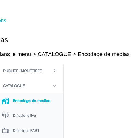
ons
ias
us dans le menu > CATALOGUE > Encodage de médias