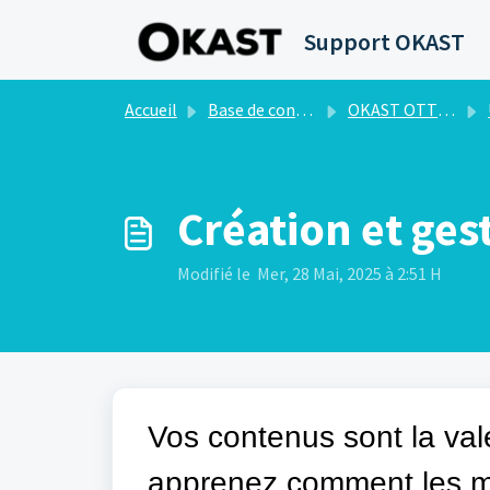
Passer au contenu principal
Support OKAST
Accueil
Base de connaissances
OKAST OTT - LIVE - VAD
Création et ges
Modifié le Mer, 28 Mai, 2025 à 2:51 H
Vos contenus sont la val
apprenez comment les met