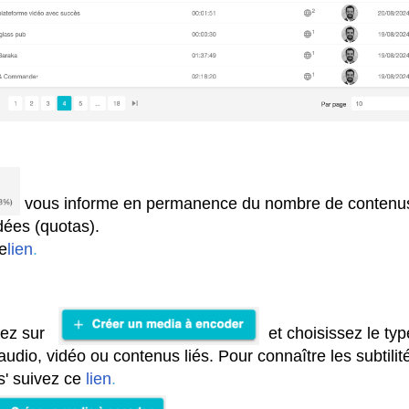
vous informe en permanence du nombre de contenu
odées
(quotas).
e
lien
.
uez sur
et choisissez le typ
udio, vidéo ou contenus liés. Pour connaître les subtilit
s' suivez ce
lien
.